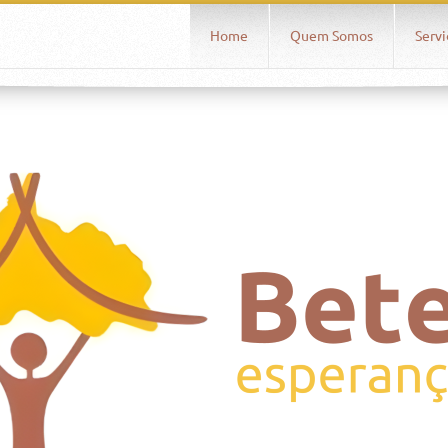
DHMoFEGswahiBzkw google-site-verification=sdEFU1t_8V_
Home
Quem Somos
Servi