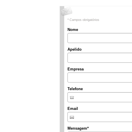
* Campos obrigatórios
Nome
Apelido
Empresa
Telefone
Email
Mensagem
*