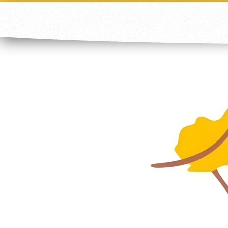
google-site-verification=cCFzWyTcdbs6zcqHrfWs8hCWOWB