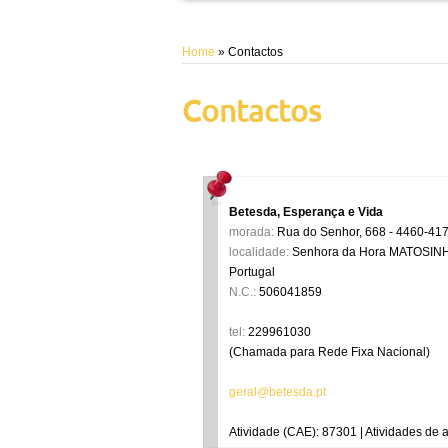
Home
» Contactos
Contactos
Betesda, Esperança e Vida
morada:
Rua do Senhor, 668 - 4460-41
localidade:
Senhora da Hora
MATOSIN
Portugal
N.C.:
506041859
tel:
229961030
(Chamada para Rede Fixa Nacional)
geral@betesda.pt
Atividade (CAE): 87301 | Atividades de 