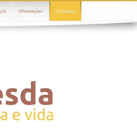
Oa7qEtH5qYtB_7XhezwexlVFOlHdEBuA
ços
Informações
Contactos